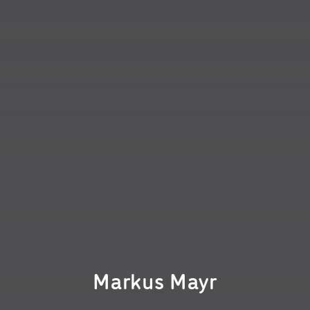
Markus Mayr