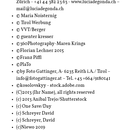
Zürich - +41 44 382 23 63 - www.luciadegonda.ch –
mail@luciadegonda.ch
© Maria Noisternig
© Tirol Werbung
© VVT/Berger
© guenter kresser
©360Photography-Maren Krings
©Florian Lechner 2015
©Franz Piffl
©PlaTo
©by Foto Gattinger, A- 6235 Reith i.A./ Tirol –
info@fotogattinger.at – Tel. +43 +664/9180141
©kosolovskyy - stock.adobe.com
(C)2013 {Ihr Name}, all rights reserved
(c) 2013 Anibal Trejo/Shutterstock
(c) One Save/Day
(c) Schreyer David
(c) Schreyer, David
(c)Niewo 2019