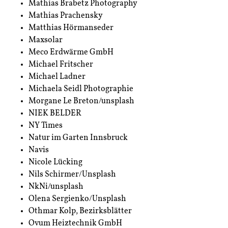
Mathias Brabetz Photography
Geschichten
Mathias Prachensky
Matthias Hörmanseder
Mitmachen
Maxsolar
Meco Erdwärme GmbH
So fährt TIROL 2050
Michael Fritscher
Michael Ladner
Kontakt
Michaela Seidl Photographie
Morgane Le Breton/unsplash
NIEK BELDER
NY Times
Natur im Garten Innsbruck
Navis
Nicole Lücking
Nils Schirmer/Unsplash
NkNi/unsplash
Olena Sergienko/Unsplash
Othmar Kolp, Bezirksblätter
Ovum Heiztechnik GmbH