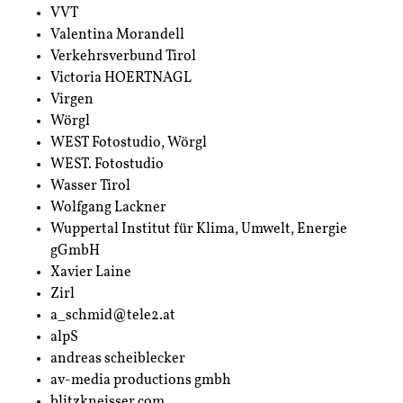
VVT
Valentina Morandell
Verkehrsverbund Tirol
Victoria HOERTNAGL
Virgen
Wörgl
WEST Fotostudio, Wörgl
WEST. Fotostudio
Wasser Tirol
Wolfgang Lackner
Wuppertal Institut für Klima, Umwelt, Energie
gGmbH
Xavier Laine
Zirl
a_schmid@tele2.at
alpS
andreas scheiblecker
av-media productions gmbh
blitzkneisser.com