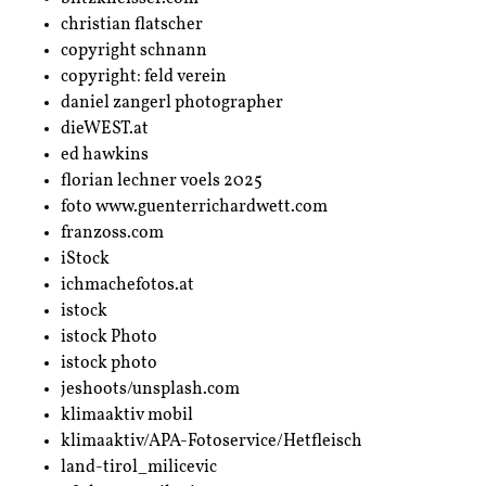
christian flatscher
copyright schnann
copyright: feld verein
daniel zangerl photographer
dieWEST.at
ed hawkins
florian lechner voels 2025
foto www.guenterrichardwett.com
franzoss.com
iStock
ichmachefotos.at
istock
istock Photo
istock photo
jeshoots/unsplash.com
klimaaktiv mobil
klimaaktiv/APA-Fotoservice/Hetfleisch
land-tirol_milicevic