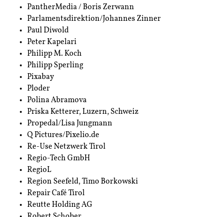
PantherMedia / Boris Zerwann
Parlamentsdirektion/Johannes Zinner
Paul Diwold
Peter Kapelari
Philipp M. Koch
Philipp Sperling
Pixabay
Ploder
Polina Abramova
Priska Ketterer, Luzern, Schweiz
Propedal/Lisa Jungmann
Q Pictures/Pixelio.de
Re-Use Netzwerk Tirol
Regio-Tech GmbH
RegioL
Region Seefeld, Timo Borkowski
Repair Café Tirol
Reutte Holding AG
Robert Schober