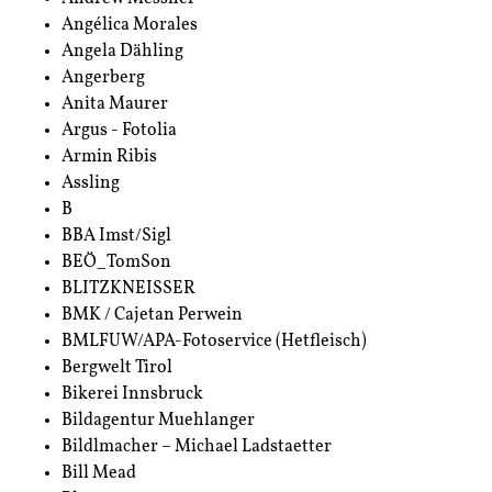
Angélica Morales
Angela Dähling
Angerberg
Anita Maurer
Argus - Fotolia
Armin Ribis
Assling
B
BBA Imst/Sigl
BEÖ_TomSon
BLITZKNEISSER
BMK / Cajetan Perwein
BMLFUW/APA-Fotoservice (Hetfleisch)
Bergwelt Tirol
Bikerei Innsbruck
Bildagentur Muehlanger
Bildlmacher – Michael Ladstaetter
Bill Mead