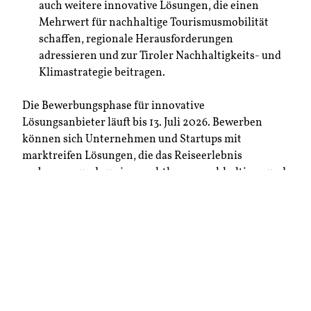
auch weitere innovative Lösungen, die einen
Mehrwert für nachhaltige Tourismusmobilität
schaffen, regionale Herausforderungen
adressieren und zur Tiroler Nachhaltigkeits- und
Klimastrategie beitragen.
Die Bewerbungsphase für innovative
Lösungsanbieter läuft bis 13. Juli 2026. Bewerben
können sich Unternehmen und Startups mit
marktreifen Lösungen, die das Reiseerlebnis
verbessern und zu einer nahtlosen, nachhaltigen und
gästeorientierten Mobilität in Tirol beitragen.
Die Einreichung erfolgt online über die
Projektwebsite. Hier werden nähere Informationen
bereitgestellt und es besteht die Möglichkeit für
interessierte LösungsanbieterInnen, bei einer online
Info-Veranstaltung am 1. Juli 2026, Fragen zu den
konkreten Anforderungen der Ausschreibung zu