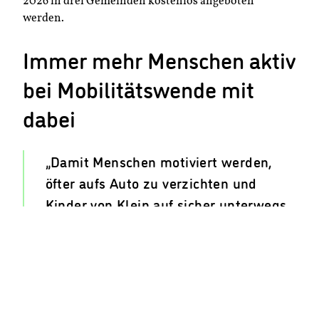
2026 in drei Gemeinden kostenlos angeboten
werden.
Immer mehr Menschen aktiv
bei Mobilitätswende mit
dabei
„Damit Menschen motiviert werden,
öfter aufs Auto zu verzichten und
Kinder von Klein auf sicher unterwegs
sein können, braucht es
unterschiedliche Angebote. Das große
Interesse in den vergangenen Jahren
zeigt, dass ein steigender Anteil der
Bevölkerung aktiv an der