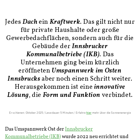
Jedes
Dach
ein
Kraftwerk
. Das gilt nicht nur
für private Haushalte oder große
Gewerbedachflächen, sondern auch für die
Gebäude der
Innsbrucker
Kommunalbetriebe (IKB)
. Das
Unternehmen ging beim kürzlich
eröffneten
Umspannwerk im Osten
Innsbrucks
aber noch einen Schritt weiter.
Herausgekommen ist eine
innovative
Lösung
, die
Form und Funktion
verbindet.
Erschienen: Oktober 2025 / Lesedauer: 5 Minuten / Erfahre
hier
mehr über die Sonnenenergie
Das Umspannwerk Ost der
Innsbrucker
Kommunalbetriebe (IKB)
wurde 2022 neu errichtet und