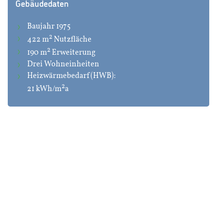
Gebäudedaten
Baujahr 1975
2
422 m
Nutzfläche
2
190 m
Erweiterung
Drei Wohneinheiten
Heizwärmebedarf (HWB):
2
21 kWh/m
a
„Hier sind alle Erinnerungen meiner
Kindheit, hier hat sich das Familienleben