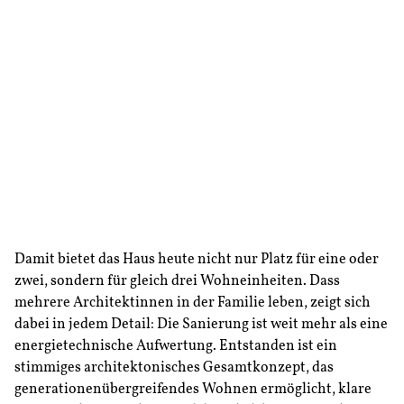
Das Mehrgenerationenhaus der Familie Yegeno
e5-Gemeinde Mils
wurde vor wenigen Jahren 
Dornröschenschlaf geweckt und umfassend san
wurde nicht nur für einen zeitgemäßen Energ
gesorgt, sondern mit nur 30 Quadratmetern zu
Flächenversiegelung rund 190 Quadratmeter n
Wohnraum geschaffen.
Damit bietet das Haus heute nicht nur Platz für eine oder
zwei, sondern für gleich drei Wohneinheiten. Dass
mehrere Architektinnen in der Familie leben, zeigt sich
dabei in jedem Detail: Die Sanierung ist weit mehr als eine
energietechnische Aufwertung. Entstanden ist ein
stimmiges architektonisches Gesamtkonzept, das
generationenübergreifendes Wohnen ermöglicht, klare