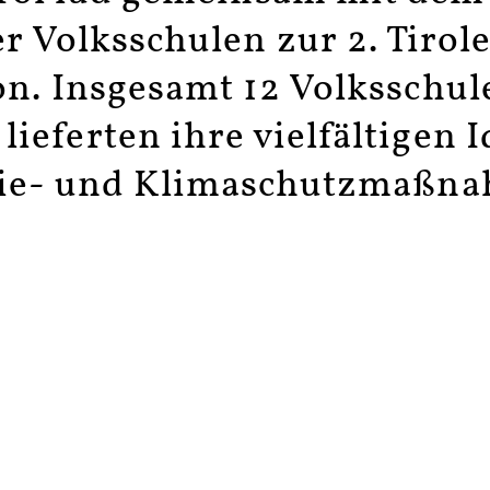
Häufige Fragen
ler Volksschulen zur 2. Tirol
on. Insgesamt 12 Volksschu
 lieferten ihre vielfältigen 
ie- und Klimaschutzmaßn