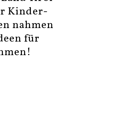
er Kinder-
len nahmen
Ideen für
ahmen!