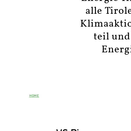
alle Tiro
Klimaakti
teil und
Energ
HOME