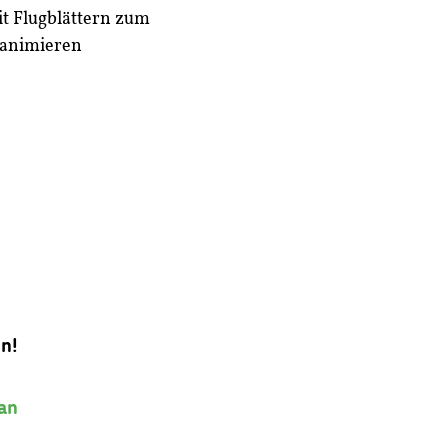
t Flugblättern zum
 animieren
nn!
an